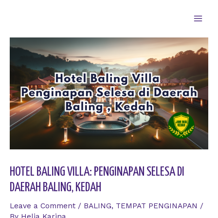
Skip
to
Main
content
Men
HOTEL BALING VILLA: PENGINAPAN SELESA DI
DAERAH BALING, KEDAH
Leave a Comment
/
BALING
,
TEMPAT PENGINAPAN
/
By
Helia Karina