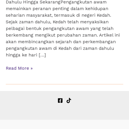
Dahulu Hingga SekarangPengangkutan awam
memainkan peranan penting dalam kehidupan
seharian masyarakat, termasuk di negeri Kedah.
Sejak zaman dahulu, Kedah telah menyaksikan
pelbagai bentuk pengangkutan awam yang telah
berkembang mengikut perubahan zaman. Artikel ini
akan membincangkan sejarah dan perkembangan
pengangkutan awam di Kedah dari zaman dahulu
hingga ke hari […]
Pengangkutan
Read More »
Awam
di
Negeri
Kedah:
Dari
Zaman
Dahulu
Hingga
Sekarang